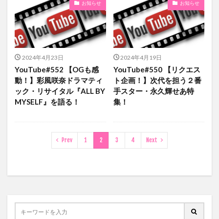
お知らせ
お知らせ
2024年4月23日
2024年4月19日
YouTube#552 【OGも感
YouTube#550 【リクエス
動！】彩風咲奈ドラマティ
ト企画！】次代を担う２番
ック・リサイタル『ALL BY
手スター・永久輝せあ特
MYSELF』を語る！
集！
Prev
1
2
3
4
Next