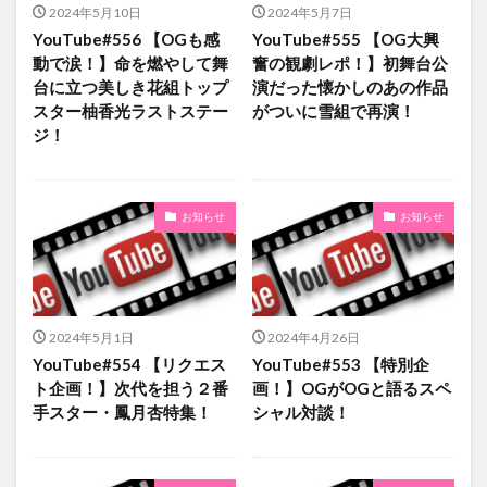
2024年5月10日
2024年5月7日
YouTube#556 【OGも感
YouTube#555 【OG大興
動で涙！】命を燃やして舞
奮の観劇レポ！】初舞台公
台に立つ美しき花組トップ
演だった懐かしのあの作品
スター柚香光ラストステー
がついに雪組で再演！
ジ！
お知らせ
お知らせ
2024年5月1日
2024年4月26日
YouTube#554 【リクエス
YouTube#553 【特別企
ト企画！】次代を担う２番
画！】OGがOGと語るスペ
手スター・鳳月杏特集！
シャル対談！