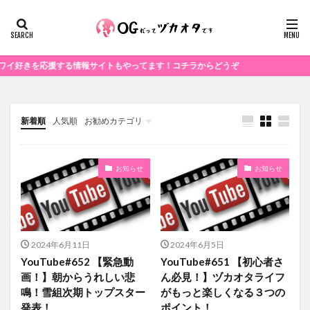
を応援する情報サイトもやってます！コチラからどうぞ
新着順
人気順
お勧めカテゴリ
未分類
お知らせ
お知らせ
2024年6月11日
2024年6月5日
YouTube#652 【緊急動
YouTube#651 【初心者さ
画！】朝からうれしい悲
ん必見！】ヅカオタライフ
鳴！雪組次期トップスター
がもっと楽しくなる３つの
発表！
ポイント！