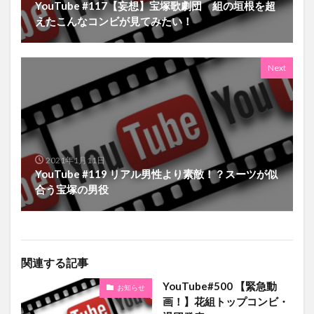
YouTube #117【妄想】宝塚歌劇団 組の垣根を超
えたこんなコンビが見てみたい！
Next
2021年1月11日
YouTube #119 リアル男性より素敵！？スーツが似
合う宝塚の男役
関連する記事
YouTube#500 【緊急動
お知らせ
画！】花組トップコンビ・