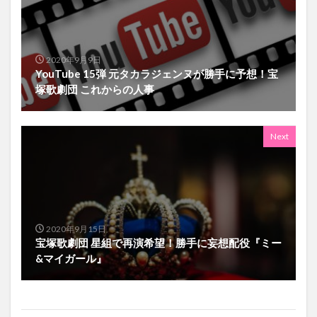
2020年9月9日
YouTube 15弾 元タカラジェンヌが勝手に予想！宝
塚歌劇団 これからの人事
Next
2020年9月15日
宝塚歌劇団 星組で再演希望！勝手に妄想配役『ミー
&マイガール』