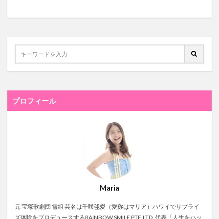
プロフィール
Maria
元 宝塚歌劇団 雪組 芸名は千咲毬愛（愛称はマリア）ハワイでサプライ
ズ体験をプロデュースするRAINBOW SMILE PTE.LTD. 代表「人生をハッ