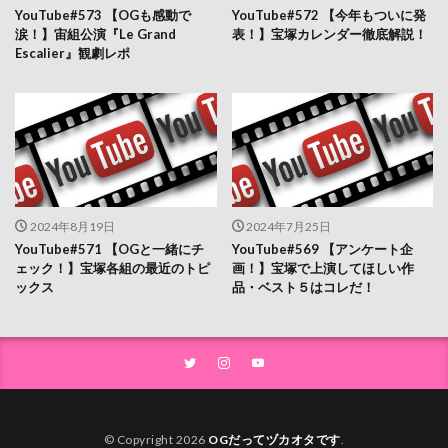
YouTube#573 【OGも感動で
YouTube#572 【今年もついに発
涙！】宙組公演『Le Grand
表！】宝塚カレンダー徹底解説！
Escalier』観劇レポ
2024年8月19日
2024年7月25日
YouTube#571 【OGと一緒にチ
YouTube#569 【アンケート企
ェック！】宝塚各組の最近のトピ
画！】宝塚で上演してほしい作
ックス
品・ベスト５はコレだ！
© Copyright 2026
OGだってヅカオタです
.