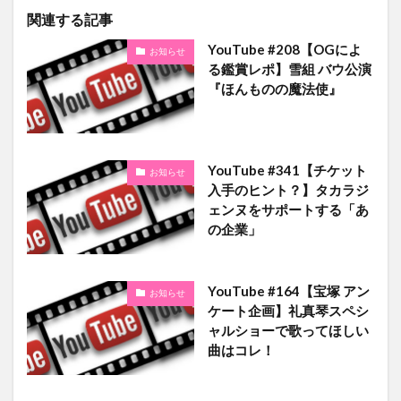
関連する記事
YouTube #208【OGによ
お知らせ
る鑑賞レポ】雪組 バウ公演
『ほんものの魔法使』
YouTube #341【チケット
お知らせ
入手のヒント？】タカラジ
ェンヌをサポートする「あ
の企業」
YouTube #164【宝塚 アン
お知らせ
ケート企画】礼真琴スペシ
ャルショーで歌ってほしい
曲はコレ！