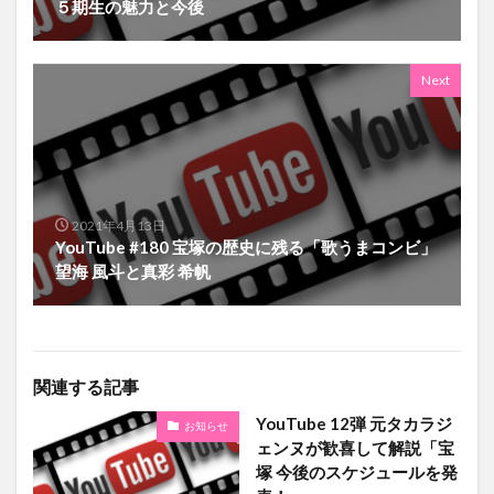
５期生の魅力と今後
Next
2021年4月13日
YouTube #180 宝塚の歴史に残る「歌うまコンビ」
望海 風斗と真彩 希帆
関連する記事
YouTube 12弾 元タカラジ
お知らせ
ェンヌが歓喜して解説「宝
塚 今後のスケジュールを発