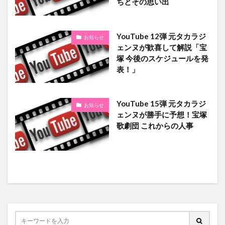
ちとその思い出
YouTube 12弾 元タカラジ
お知らせ
ェンヌが歓喜して解説「宝
塚 今後のスケジュールを発
表！」
YouTube 15弾 元タカラジ
お知らせ
ェンヌが勝手に予想！宝塚
歌劇団 これからの人事