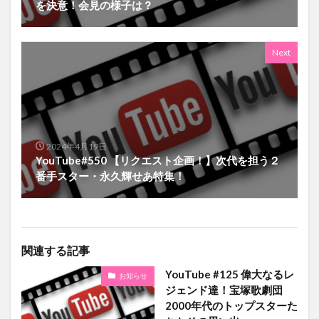
を決意！会見の様子は？
Next
2024年4月19日
YouTube#550 【リクエスト企画！】次代を担う２
番手スター・永久輝せあ特集！
関連する記事
YouTube #125 偉大なるレ
お知らせ
ジェンド達！宝塚歌劇団
2000年代のトップスターた