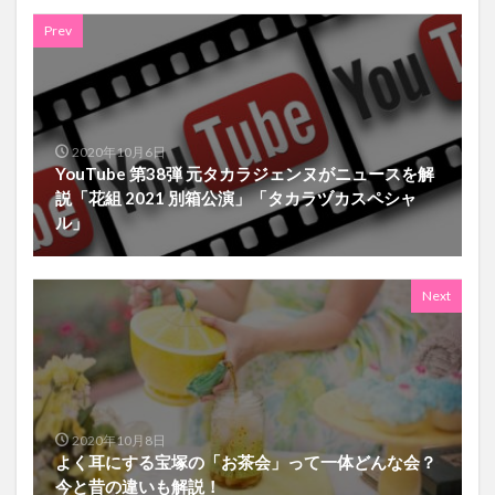
Prev
2020年10月6日
YouTube 第38弾 元タカラジェンヌがニュースを解
説「花組 2021 別箱公演」「タカラヅカスペシャ
ル」
Next
2020年10月8日
よく耳にする宝塚の「お茶会」って一体どんな会？
今と昔の違いも解説！