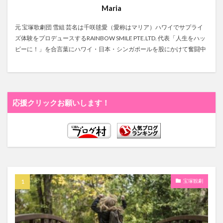
Maria
元 宝塚歌劇団 雪組 芸名は千咲毬愛（愛称はマリア）ハワイでサプライ
ズ体験をプロデュースするRAINBOW SMILE PTE.LTD. 代表「人生をハッ
ピーに！」を合言葉にハワイ・日本・シンガポールを股にかけて奮闘中
応援クリックお願いします！
宝塚観劇