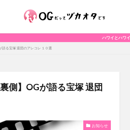
ハワイとハワイ好きを応援
OGが語る宝塚 退団のアレコレ １０選
舞台の裏側】OGが語る宝塚 退団
お知らせ