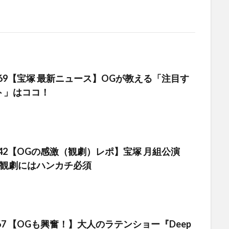
 #169【宝塚 最新ニュース】OGが教える「注目す
ト」はココ！
 #242【OGの感激（観劇）レポ】宝塚 月組公演
 観劇にはハンカチ必須
#467 【OGも興奮！】大人のラテンショー『Deep