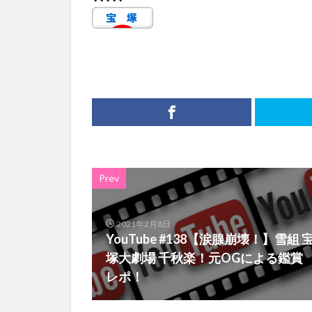
Prev
2021年2月8日
YouTube #138【涙腺崩壊！】雪組 
塚大劇場 千秋楽！元OGによる鑑賞
レポ！