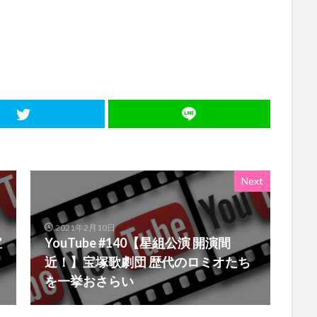
Next
2021年2月10日
宝
YouTube #140【星組公演 開演間
近！】宝塚歌劇団 歴代のロミオたち
を一挙おさらい