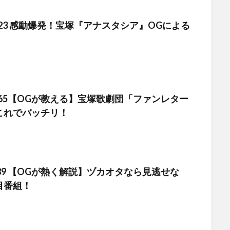
 #123 感動爆発！宝塚『アナスタシア』OGによる
e #265【OGが教える】宝塚歌劇団「ファンレター
これでバッチリ！
e#489 【OGが熱く解説】ヅカオタなら見逃せな
目番組！