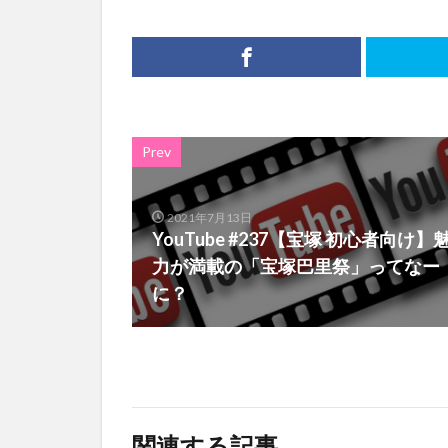
Prev
2021年7月13日
YouTube #237【宝塚 初心者向け】
力が満載の「宝塚巴里祭」ってなー
に？
関連する記事