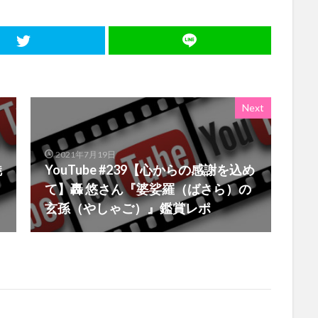
Next
2021年7月19日
魅
YouTube #239【心からの感謝を込め
て】轟 悠さん『婆娑羅（ばさら）の
玄孫（やしゃご）』鑑賞レポ