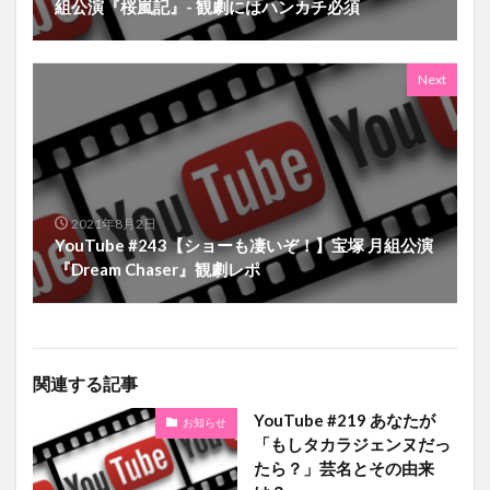
組公演『桜嵐記』- 観劇にはハンカチ必須
Next
2021年8月2日
YouTube #243【ショーも凄いぞ！】宝塚 月組公演
『Dream Chaser』観劇レポ
関連する記事
YouTube #219 あなたが
お知らせ
「もしタカラジェンヌだっ
たら？」芸名とその由来