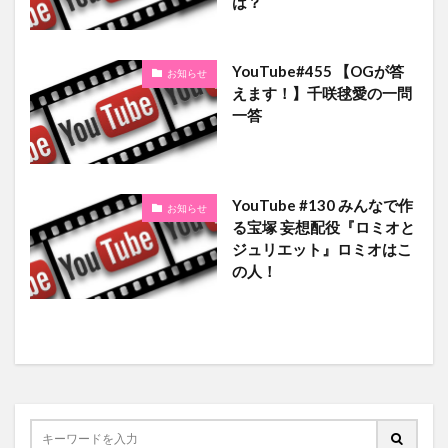
は？
YouTube#455 【OGが答
お知らせ
えます！】千咲毬愛の一問
一答
YouTube #130 みんなで作
お知らせ
る宝塚 妄想配役『ロミオと
ジュリエット』ロミオはこ
の人！