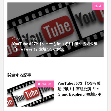
Next
2021年10月15日
YouTube #279【ショーも熱いぞ！】新生雪組公演
『Fire Fever!』宝塚OGが解説
関連する記事
YouTube#573 【OGも感
お知らせ
動で涙！】宙組公演『Le
Grand Escalier』観劇レポ