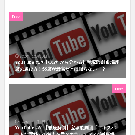
Prev
2020年10月30日
YouTube #59【OGだから分かる】宝塚歌劇 劇場座
席の選び方！SS席が最高だとは限らない！？
Next
2020年11月1日
YouTube #61【徹底解剖】宝塚歌劇団「エキスパ
ートな専科」の魅力を元タカラジェンヌが徹底解