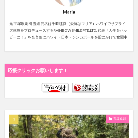
Maria
元 宝塚歌劇団 雪組 芸名は千咲毬愛（愛称はマリア）ハワイでサプライ
ズ体験をプロデュースするRAINBOW SMILE PTE.LTD. 代表「人生をハッ
ピーに！」を合言葉にハワイ・日本・シンガポールを股にかけて奮闘中
応援クリックお願いします！
宝塚観劇