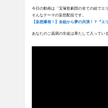
今日の動画は「宝塚歌劇団の全ての組でエ
そんなテーマの妄想配役です。
【妄想爆発！】全組から夢の共演！？『エ
あなたのご贔屓の生徒は果たして入ってい