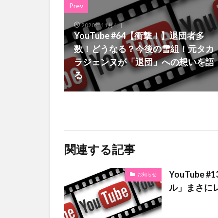
Prev
2020年11月4日
YouTube #64【衝撃！】退団者多
数！どうなる？今後の雪組！元タカ
ラジェンヌが「退団」への想いを語
る
関連する記事
YouTub
お知らせ
ル」まさに