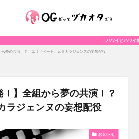
ハワイとハワイ好きを応援する
】全組から夢の共演！？『エリザベート』元タカラジェンヌの妄想配役
妄想爆発！】全組から夢の共演！？
カラジェンヌの妄想配役
お知らせ