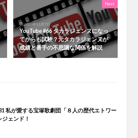
Next
2020年11月7日
YouTube #66 タカラジェンヌになっ
てからも試験？元タカラジェンヌが
成績と番手の不思議な関係を解説
e #131 私が愛する宝塚歌劇団「８人の歴代エトワー
レジェンド！