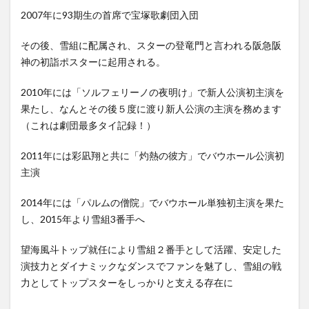
2007年に93期生の首席で宝塚歌劇団入団
その後、雪組に配属され、スターの登竜門と言われる阪急阪
神の初詣ポスターに起用される。
2010年には「ソルフェリーノの夜明け」で新人公演初主演を
果たし、なんとその後５度に渡り新人公演の主演を務めます
（これは劇団最多タイ記録！）
2011年には彩凪翔と共に「灼熱の彼方」でバウホール公演初
主演
2014年には「パルムの僧院」でバウホール単独初主演を果た
し、2015年より雪組3番手へ
望海風斗トップ就任により雪組２番手として活躍、安定した
演技力とダイナミックなダンスでファンを魅了し、雪組の戦
力としてトップスターをしっかりと支える存在に