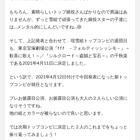
もちろん、素晴らしいトップ娘役さんばかりなので異論はあ
りませんが、ずっと雪組で頑張ってきた娘役スターの子達に
は…メンタル的にしんどいですね…😢
そして、上記発表と合わせて、現雪組トップコンビの退団日
も、東京宝塚劇場公演『f f f －フォルティッシッシモ－』～
歓喜に歌え！～／『シルクロード～盗賊と宝石～』の千秋楽
である2021年4月11日に決定しました。
という訳で、2021年4月12日付けで今回発表になった新トッ
プコンビが就任となります。
プレお披露目公演、お披露目公演も大人の２人らしい公演に
なりそうですね。
他の組とカラーが被らないので良いと思います。
では次期トップコンビに決定した２人のこれまでをちょっと
振り返ってみましょう！