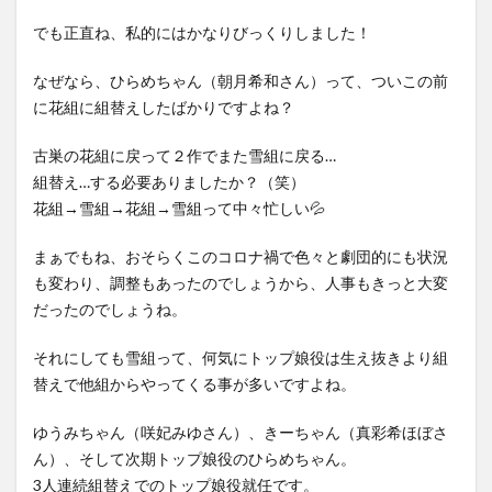
でも正直ね、私的にはかなりびっくりしました！
なぜなら、ひらめちゃん（朝月希和さん）って、ついこの前
に花組に組替えしたばかりですよね？
古巣の花組に戻って２作でまた雪組に戻る…
組替え…する必要ありましたか？（笑）
花組→雪組→花組→雪組って中々忙しい💦
まぁでもね、おそらくこのコロナ禍で色々と劇団的にも状況
も変わり、調整もあったのでしょうから、人事もきっと大変
だったのでしょうね。
それにしても雪組って、何気にトップ娘役は生え抜きより組
替えで他組からやってくる事が多いですよね。
ゆうみちゃん（咲妃みゆさん）、きーちゃん（真彩希ほぼさ
ん）、そして次期トップ娘役のひらめちゃん。
3人連続組替えでのトップ娘役就任です。