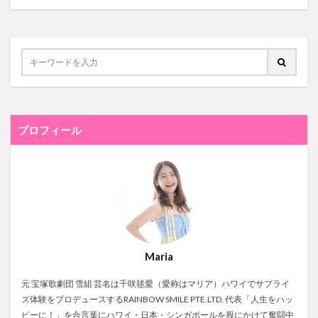
プロフィール
Maria
元 宝塚歌劇団 雪組 芸名は千咲毬愛（愛称はマリア）ハワイでサプライ
ズ体験をプロデュースするRAINBOW SMILE PTE.LTD. 代表「人生をハッ
ピーに！」を合言葉にハワイ・日本・シンガポールを股にかけて奮闘中