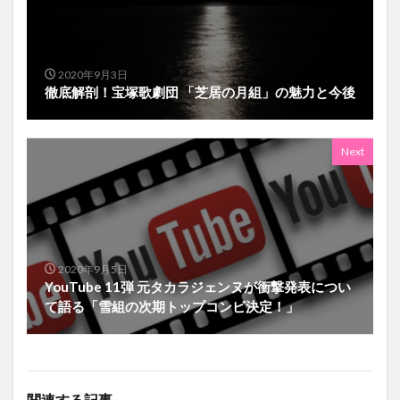
2020年9月3日
徹底解剖！宝塚歌劇団 「芝居の月組」の魅力と今後
Next
2020年9月5日
YouTube 11弾 元タカラジェンヌが衝撃発表につい
て語る「雪組の次期トップコンビ決定！」
関連する記事