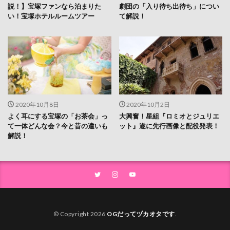
説！】宝塚ファンなら泊まりた
劇団の「入り待ち出待ち」につい
い！宝塚ホテルルームツアー
て解説！
2020年10月8日
2020年10月2日
よく耳にする宝塚の「お茶会」っ
大興奮！星組『ロミオとジュリエ
て一体どんな会？今と昔の違いも
ット』遂に先行画像と配役発表！
解説！
© Copyright 2026
OGだってヅカオタです
.