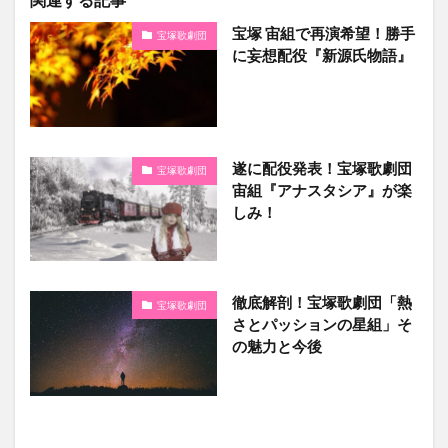
宝塚 宙組で再演希望！勝手
宝塚歌劇団
に妄想配役『新源氏物語』
遂に配役発表！宝塚歌劇団
宝塚歌劇団
宙組『アナスタシア』が楽
しみ！
徹底解剖！宝塚歌劇団「熱
宝塚歌劇団
さとパッションの星組」そ
の魅力と今後