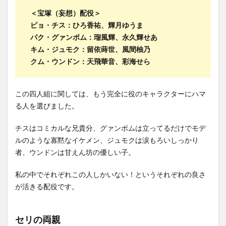
＜宝塚（妄想）配役＞
ピョ・チス：ひろ香祐、輝月ゆうま
パク・グァンボム：瑠風輝、永久輝せあ
キム・ジュモク：留依蒔世、風間柚乃
クム・ウンドン：天飛華音、彩海せら
この四人組に関しては、もう完全に役のキャラクターにハマ
る人を選びました。
チスはコミカルな兄貴分、グァンボムは立ってるだけでモデ
ルのような寡黙なイケメン、ジュモクは涙もろいしっかり
者、ウンドンは甘えん坊の優しい子。
私の中でそれぞれこの人しかいない！というそれぞれの良さ
が活きる配役です。
セリの両親