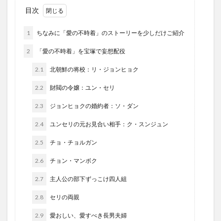
目次
1
ちなみに「愛の不時着」のストーリーを少しだけご紹介
2
「愛の不時着」を宝塚で妄想配役
2.1
北朝鮮の将校：リ・ジョンヒョク
2.2
財閥の令嬢：ユン・セリ
2.3
ジョンヒョクの婚約者：ソ・ダン
2.4
ユンセリの元お見合い相手：ク・スンジュン
2.5
チョ・チョルガン
2.6
チョン・マンボク
2.7
主人公の部下ずっこけ四人組
2.8
セリの両親
2.9
愛おしい、愛すべき長男夫婦